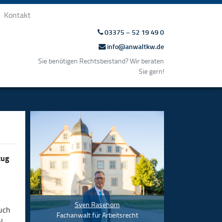
Kontakt
03375 – 52 19 49 0
info@anwaltkw.de
Sie benötigen Rechtsbeistand? Wir beraten
Sie gern!
zug
Sven Rasehorn
uch
Fachanwalt für Arbeitsrecht
l,