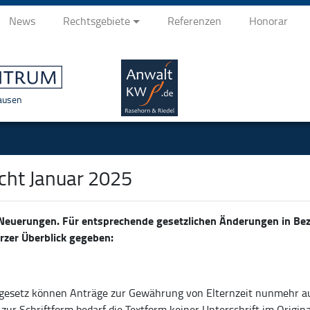
News
Rechtsgebiete
Referenzen
Honorar
ausen
cht Januar 2025
e Neuerungen. Für entsprechende gesetzlichen Änderungen in Be
rzer Überblick gegeben:
gesetz können Anträge zur Gewährung von Elternzeit nunmehr a
ur Schriftform bedarf die Textform keiner Unterschrift im Origina