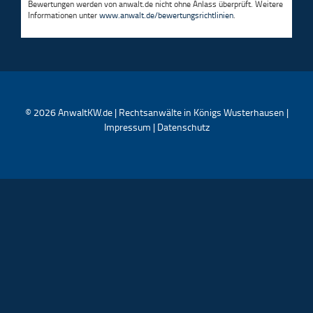
Bewertungen werden von anwalt.de nicht ohne Anlass überprüft. Weitere
Informationen unter
www.anwalt.de/bewertungsrichtlinien
.
©
2026
AnwaltKW.de | Rechtsanwälte in Königs Wusterhausen |
Impressum
|
Datenschutz