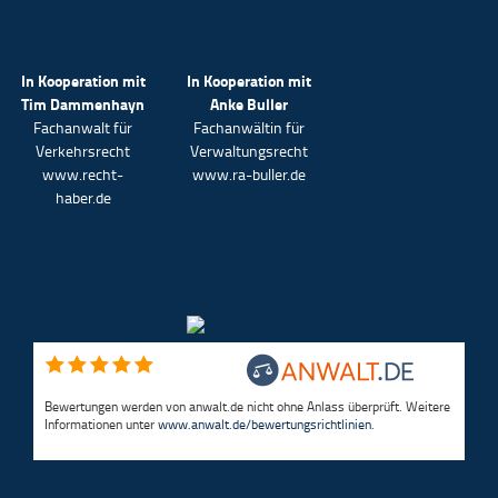
In Kooperation mit
In Kooperation mit
Tim Dammenhayn
Anke Buller
Fachanwalt für
Fachanwältin für
Verkehrsrecht
Verwaltungsrecht
www.recht-
www.ra-buller.de
haber.de
Bewertungen werden von anwalt.de nicht ohne Anlass überprüft. Weitere
Informationen unter
www.anwalt.de/bewertungsrichtlinien
.