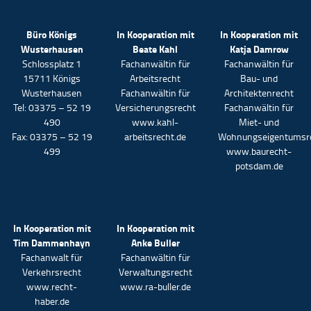
Büro Königs
In Kooperation mit
In Kooperation mit
Wusterhausen
Beate Kahl
Katja Damrow
Schlossplatz 1
Fachanwältin für
Fachanwältin für
15711 Königs
Arbeitsrecht
Bau- und
Wusterhausen
Fachanwältin für
Architektenrecht
Tel: 03375 – 52 19
Versicherungsrecht
Fachanwältin für
490
www.kahl-
Miet- und
Fax: 03375 – 52 19
arbeitsrecht.de
Wohnungseigentumsr
499
www.baurecht-
potsdam.de
In Kooperation mit
In Kooperation mit
Tim Dammenhayn
Anke Buller
Fachanwalt für
Fachanwältin für
Verkehrsrecht
Verwaltungsrecht
www.recht-
www.ra-buller.de
haber.de